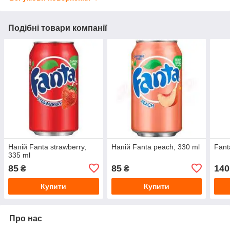
Подібні товари компанії
Напій Fanta strawberry,
Напій Fanta peach, 330 ml
Fant
335 ml
85
85
140
₴
₴
Купити
Купити
Про нас