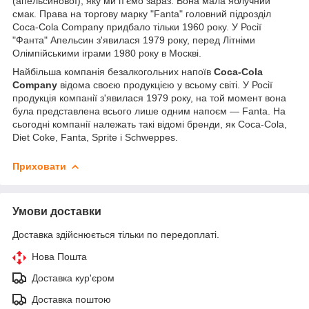
(апельсинової), яку ми п'ємо зараз. Вона мала яблучний
смак. Права на торгову марку "Fanta" головний підрозділ
Coca-Cola Company придбало тільки 1960 року. У Росії
"Фанта" Апельсин з'явилася 1979 року, перед Літніми
Олімпійськими іграми 1980 року в Москві.
Найбільша компанія безалкогольних напоїв
Coca-Cola
Company
відома своєю продукцією у всьому світі. У Росії
продукція компанії з'явилася 1979 року, на той момент вона
була представлена всього лише одним напоєм — Fanta. На
сьогодні компанії належать такі відомі бренди, як Coca-Cola,
Diet Coke, Fanta, Sprite і Schweppes.
Приховати
Умови доставки
Доставка здійснюється тільки по передоплаті.
Нова Пошта
Доставка кур'єром
Доставка поштою