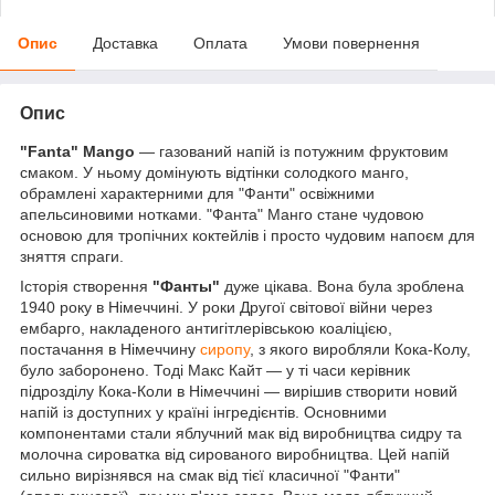
Опис
Доставка
Оплата
Умови повернення
Опис
"Fanta" Mango
— газований напій із потужним фруктовим
смаком. У ньому домінують відтінки солодкого манго,
обрамлені характерними для "Фанти" освіжними
апельсиновими нотками. "Фанта" Манго стане чудовою
основою для тропічних коктейлів і просто чудовим напоєм для
зняття спраги.
Історія створення
"Фанты"
дуже цікава. Вона була зроблена
1940 року в Німеччині. У роки Другої світової війни через
ембарго, накладеного антигітлерівською коаліцією,
постачання в Німеччину
сиропу
, з якого виробляли Кока-Колу,
було заборонено. Тоді Макс Кайт — у ті часи керівник
підрозділу Кока-Коли в Німеччині — вирішив створити новий
напій із доступних у країні інгредієнтів. Основними
компонентами стали яблучний мак від виробництва сидру та
молочна сироватка від сированого виробництва. Цей напій
сильно вирізнявся на смак від тієї класичної "Фанти"