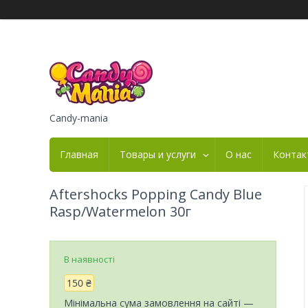
Candy-mania
Главная
Товары и услуги
О нас
Контак
Aftershocks Popping Candy Blue
Rasp/Watermelon 30г
В наявності
150 ₴
Мінімальна сума замовлення на сайті —