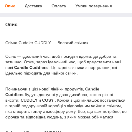
Опис
Доставка
Оплата
Умови повернення
Опис
Свічка Cuddler CUDDLY — Високий свічник
Осінь — ідеальний час, щоб посидіти вдома, де добре та
затишно. Отже, зараз ідеальний час, щоб представити наші
нові
Candle Cuddlers
. Це гарні свічники з порцеляни, які
ідеально підходять для чайної свічки.
Починаючи з цієї нової лінійки продуктів,
Candle
Cuddlers
будуть доступні у двох дизайнах, кожна різної
висоти:
CUDDLY
и
COSY
. Кожна з цих милашок постачається
в гарній подарунковій коробці з відповідним чайним свічком,
яка створить теплу атмосферу дому. Все, що вам потрібно, це
сірочка та відповідна людина, з яким можна обійматися!