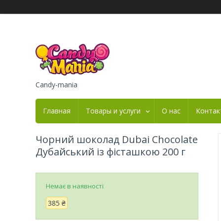
Candy-mania
Главная
Товары и услуги
О нас
Контак
Чорний шоколад Dubai Chocolate
Дубайський із фісташкою 200 г
Немає в наявності
385 ₴