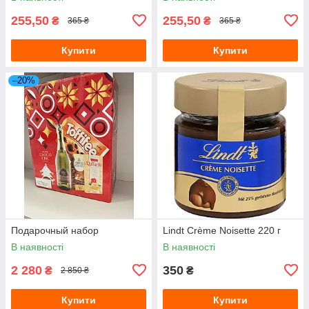
255,50
255,50
₴
₴
365 ₴
365 ₴
Купити
Купити
–20%
Подарочный набор
Lindt Crème Noisette 220 г
В наявності
В наявності
2 280
350
₴
₴
2 850 ₴
Купити
Купити