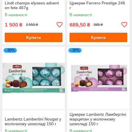
Lindt champs elysees advent
Цукерки Ferrero Prestige 246
en fete 467g
г
В наявності
В наявності
1 500
689,50
₴
₴
2 550 ₴
985 ₴
Купити
Купити
–30%
–30%
Цукерки Lambertz Ламбертіні
Lambertz Lambertini Nougat у
марципан у молочному
молочному шоколаді 150 г
шоколаді 150 г
В наявності
В наявності