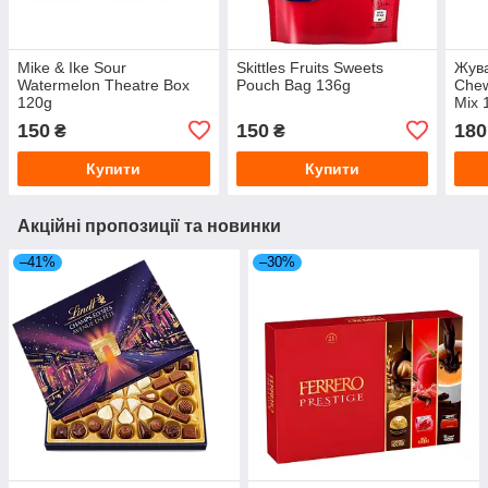
Mike & Ike Sour
Skittles Fruits Sweets
Жува
Watermelon Theatre Box
Pouch Bag 136g
Chew
120g
Mix 
150
150
180
₴
₴
Купити
Купити
Акційні пропозиції та новинки
–41%
–30%