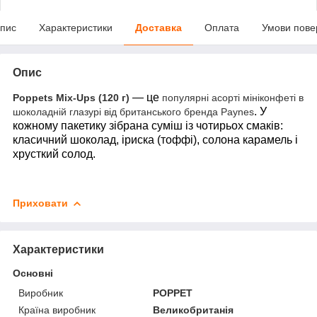
пис
Характеристики
Доставка
Оплата
Умови пове
Опис
— це
Poppets Mix-Ups (120 г)
популярні асорті мініконфеті в
. У
шоколадній глазурі від британського бренда Paynes
кожному пакетику зібрана суміш із чотирьох смаків:
класичний шоколад, іриска (тоффі), солона карамель і
хрусткий солод.
Приховати
Характеристики
Основні
Виробник
POPPET
Країна виробник
Великобританія