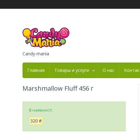
Candy-mania
Главная
Товары и услуги
О нас
Контак
Marshmallow Fluff 456 г
В наявності
320 ₴