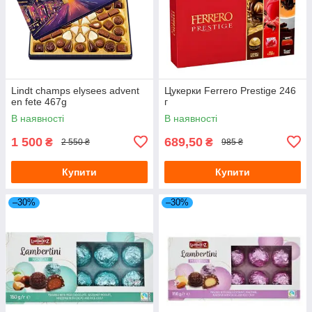
Lindt champs elysees advent
Цукерки Ferrero Prestige 246
en fete 467g
г
В наявності
В наявності
1 500
689,50
₴
₴
2 550 ₴
985 ₴
Купити
Купити
–30%
–30%