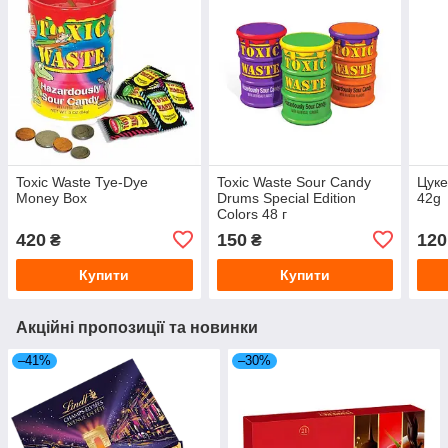
Toxic Waste Tye-Dye
Toxic Waste Sour Candy
Цуке
Money Box
Drums Special Edition
42g
Colors 48 г
420
150
120
₴
₴
Купити
Купити
Акційні пропозиції та новинки
–41%
–30%