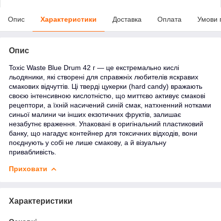
Опис
Характеристики
Доставка
Оплата
Умови 
Опис
Toxic Waste Blue Drum 42 г — це екстремально кислі
льодяники, які створені для справжніх любителів яскравих
смакових відчуттів. Ці тверді цукерки (hard candy) вражають
своєю інтенсивною кислотністю, що миттєво активує смакові
рецептори, а їхній насичений синій смак, натхненний нотками
синьої малини чи інших екзотичних фруктів, залишає
незабутнє враження. Упаковані в оригінальний пластиковий
банку, що нагадує контейнер для токсичних відходів, вони
поєднують у собі не лише смакову, а й візуальну
привабливість.
Приховати
Характеристики