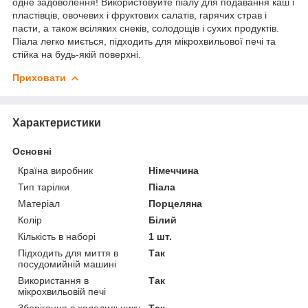
одне задоволення! Використовуйте піалу для подавання каш і
пластівців, овочевих і фруктових салатів, гарячих страв і
пасти, а також всіляких снеків, солодощів і сухих продуктів.
Піала легко миється, підходить для мікрохвильової печі та
стійка на будь-якій поверхні.
Приховати
Характеристики
Основні
Країна виробник
Німеччина
Тип тарілки
Піала
Матеріал
Порцеляна
Колір
Білий
Кількість в наборі
1 шт.
Підходить для миття в
Так
посудомийній машині
Використання в
Так
мікрохвильовій печі
Зберігання в холодильнику
Так