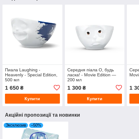
Пиала Laughing -
Середня піала О, будь
Сере
Heavenly - Special Edition,
ласка! - Movie Edition —
Movi
500 мл
200 мл
1 650
1 300
1 3
₴
₴
Купити
Купити
Акційні пропозиції та новинки
Эксклюзив
–50%