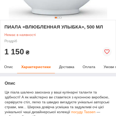
ПИАЛА «ВЛЮБЛЕННАЯ УЛЫБКА», 500 МЛ
Немає в наявності
Роздріб
1 150
₴
Опис
Характеристики
Доставка
Оплата
Умови 
Опис
Ця піала шалено закохана у ваші кулінарні таланти та
здібності! А як майстерно ви ставитеся з кухонною виробкою,
сервіруєте стіл, легко та швидко вигадуєте унікальні авторські
страви, мм... Широка довірча усмішка та задумливі очі цієї
унікальної чаші дизайнерської колекції
посуду Tassen
—