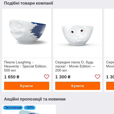
Подібні товари компанії
Пиала Laughing -
Середня піала О, будь
Сере
Heavenly - Special Edition,
ласка! - Movie Edition —
Movi
500 мл
200 мл
1 650
1 300
1 3
₴
₴
Купити
Купити
Акційні пропозиції та новинки
Эксклюзив
–50%