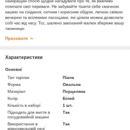
найкращий спосіб щодня нагадувати про те, як важливо
помічати свої переваги. Не забувайте тішити себе смачною
кашею на сніданок, ситним і корисним обідом, легкою свіжою
вечерею та всілякими ласощами, які цілком можна дозволити
собі час від часу. Тсс, шалено закоханий малюк збереже вашу
таємницю.
Приховати
Характеристики
Основні
Тип тарілки
Піала
Форма
Овальна
Матеріал
Порцеляна
Колір
Білий
Кількість в наборі
1 шт.
Підходить для миття в
Так
посудомийній машині
Використання в
Так
мікрохвильовій печі