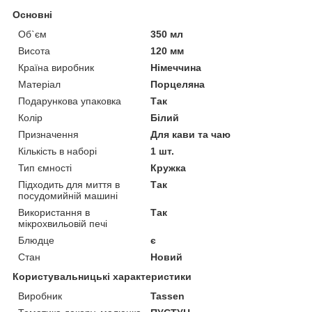
Основні
Об`єм
350 мл
Висота
120 мм
Країна виробник
Німеччина
Матеріал
Порцеляна
Подарункова упаковка
Так
Колір
Білий
Призначення
Для кави та чаю
Кількість в наборі
1 шт.
Тип ємності
Кружка
Підходить для миття в
Так
посудомийній машині
Використання в
Так
мікрохвильовій печі
Блюдце
є
Стан
Новий
Користувальницькі характеристики
Виробник
Tassen