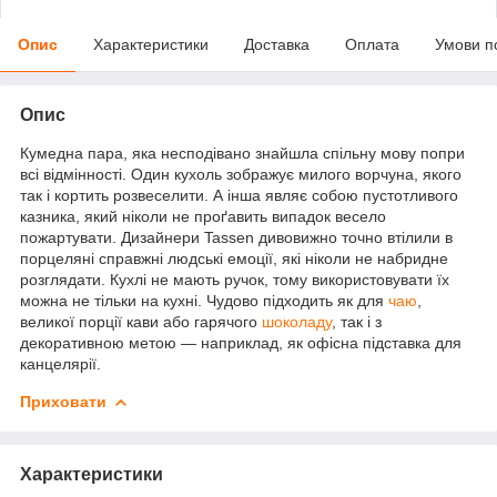
Опис
Характеристики
Доставка
Оплата
Умови п
Опис
Кумедна пара, яка несподівано знайшла спільну мову попри
всі відмінності. Один кухоль зображує милого ворчуна, якого
так і кортить розвеселити. А інша являє собою пустотливого
казника, який ніколи не проґавить випадок весело
пожартувати. Дизайнери Tassen дивовижно точно втілили в
порцеляні справжні людські емоції, які ніколи не набридне
розглядати. Кухлі не мають ручок, тому використовувати їх
можна не тільки на кухні. Чудово підходить як для
чаю
,
великої порції кави або гарячого
шоколаду
, так і з
декоративною метою — наприклад, як офісна підставка для
канцелярії.
Приховати
Характеристики